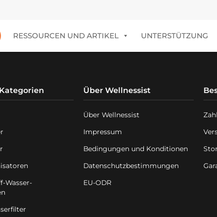
RESSOURCEN UND ARTIKEL
UNTERSTÜTZUNG
 Kategorien
Über Wellnessist
Bes
Über Wellnessist
Zah
er
Impressum
Ver
r
Bedingungen und Konditionen
Sto
isatoren
Datenschutzbestimmungen
Gar
f-Wasser-
EU-ODR
en
erfilter