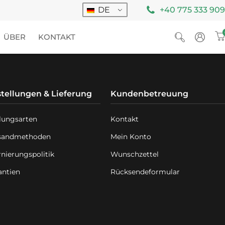
DE
+40 775 333 909
ÜBER
KONTAKT
tellungen & Lieferung
Kundenbetreuung
lungsarten
Kontakt
sandmethoden
Mein Konto
rnierungspolitik
Wunschzettel
antien
Rücksendeformular