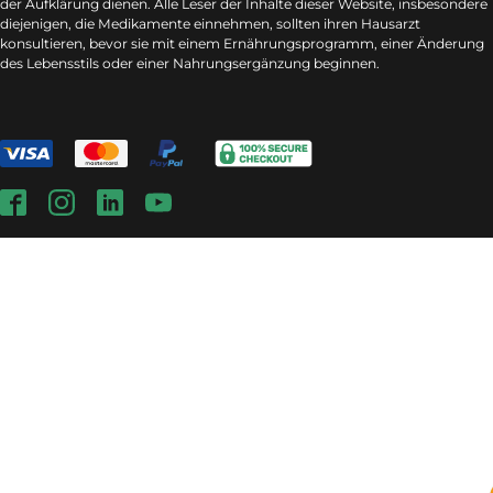
der Aufklärung dienen. Alle Leser der Inhalte dieser Website, insbesondere
diejenigen, die Medikamente einnehmen, sollten ihren Hausarzt
konsultieren, bevor sie mit einem Ernährungsprogramm, einer Änderung
des Lebensstils oder einer Nahrungsergänzung beginnen.