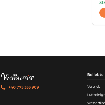
31
Beliebte
Vertrieb
+40 775 333 909
Luftreinig
Wasserfilte