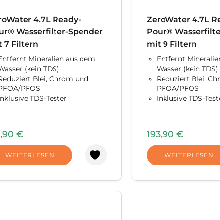
roWater 4.7L Ready-
ZeroWater 4.7L R
ur® Wasserfilter-Spender
Pour® Wasserfilt
 7 Filtern
mit 9 Filtern
Entfernt Mineralien aus dem
Entfernt Minerali
Wasser (kein TDS)
Wasser (kein TDS)
Reduziert Blei, Chrom und
Reduziert Blei, C
PFOA/PFOS
PFOA/PFOS
Inklusive TDS-Tester
Inklusive TDS-Test
1,90
€
193,90
€
WEITERLESEN
WEITERLESEN