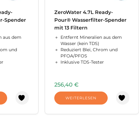
eady-
ZeroWater 4.7L Ready-
er-Spender
Pour® Wasserfilter-Spender
mit 13 Filtern
en aus dem
Entfernt Mineralien aus dem
Wasser (kein TDS)
hrom und
Reduziert Blei, Chrom und
PFOA/PFOS
er
Inklusive TDS-Tester
256,40
€
WEITERLESEN