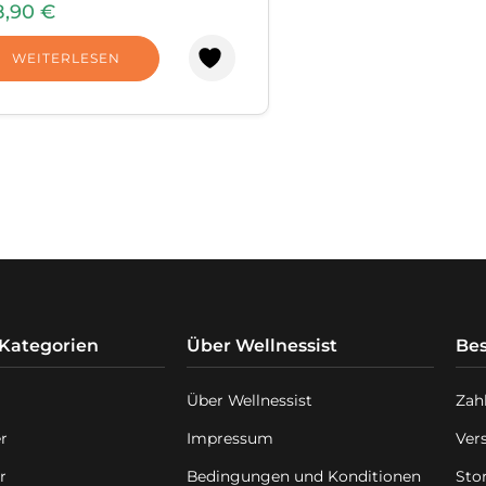
8,90
€
WEITERLESEN
 Kategorien
Über Wellnessist
Bes
Über Wellnessist
Zah
er
Impressum
Ver
r
Bedingungen und Konditionen
Sto