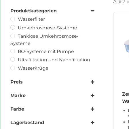
Alle 7
Produktkategorien
Wasserfilter
Umkehrosmose-Systeme
Tanklose Umkehrosmose-
Systeme
RO-Systeme mit Pumpe
Ultrafiltration und Nanofiltration
Wasserkrüge
Preis
Ze
Marke
Wa
GlobalWater
Farbe
NullWasser
Silber
Lagerbestand