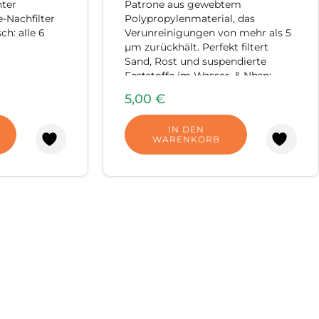
hter
Patrone aus gewebtem
e-Nachfilter
Polypropylenmaterial, das
h: alle 6
Verunreinigungen von mehr als 5
µm zurückhält. Perfekt filtert
Sand, Rost und suspendierte
Feststoffe im Wasser. & Nbsp;
Technische Daten:
5,00
€
IN DEN
WARENKORB