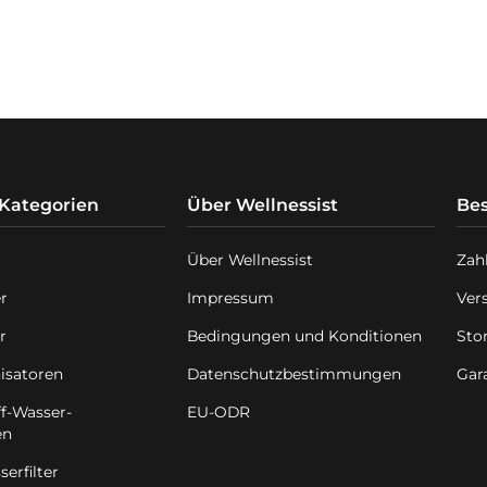
miniert bis zu 96% - 99% aller
adstoffe und [...]
 Kategorien
Über Wellnessist
Bes
Über Wellnessist
Zah
er
Impressum
Ver
r
Bedingungen und Konditionen
Sto
isatoren
Datenschutzbestimmungen
Gar
f-Wasser-
EU-ODR
en
erfilter