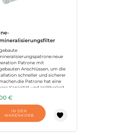
ine-
mineralisierungsfilter
gebaute
ineralisierungspatrone.neue
eration Patrone mit
gebauten Anschlüssen, um die
tallation schneller und sicherer
machen.die Patrone hat eine
ere Kapazität und Haltbarkeit
Vergleich zu den verfügbaren
,00
€
ronen. häufig. Mineralisierung
ronen werden nach der
IN DEN
ehrosmose-Filtration
WARENKORB
wendet, um Wasser auf
stimmte chemische
bindungen zu
fern.Umkehrosmose-Filtration