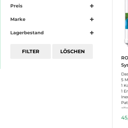
Preis
Marke
GlobalWater
Lagerbestand
FILTER
LÖSCHEN
RO
Sy
Das
5 M
1 K
1 E
Ine
Pat
all
ent
45
die