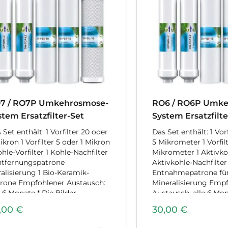
7 / RO7P Umkehrosmose-
RO6 / RO6P Umke
stem Ersatzfilter-Set
System Ersatzfilte
 Set enthält: 1 Vorfilter 20 oder
Das Set enthält: 1 Vor
ikron 1 Vorfilter 5 oder 1 Mikron
5 Mikrometer 1 Vorfilt
ohle-Vorfilter 1 Kohle-Nachfilter
Mikrometer 1 Aktivkoh
ntfernungspatrone
Aktivkohle-Nachfilter
ralisierung 1 Bio-Keramik-
Entnahmepatrone für
rone Empfohlener Austausch:
Mineralisierung Emp
e 6 Monate * Die Bilder
Austausch: alle 6 Mo
halten die ersten 5 Filter bzw.
,00
€
30,00
€
 Bio-Keramik-Patrone