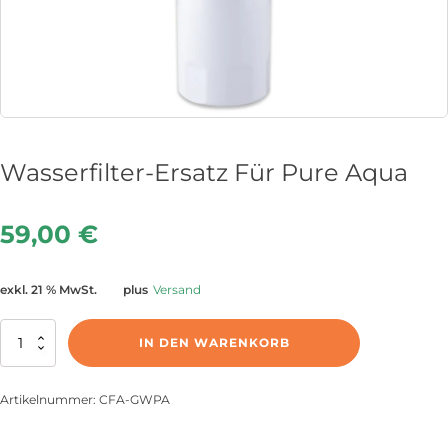
Wasserfilter-Ersatz Für Pure Aqua
59,00
€
exkl. 21 % MwSt.
plus
Versand
Water
IN DEN WARENKORB
Filter
Replacement
for
Artikelnummer:
CFA-GWPA
Pure
Aqua
Menge