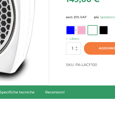
excl. 21% VAT
più
Spedizio
Colore
Blu
Rosa
Bianco
Nero
Libero
Quantità
AGGIUNG
LightAir
CellFlow
100
SKU:
PA-LACF100
Air
Purifier
Specifiche tecniche
Recensioni