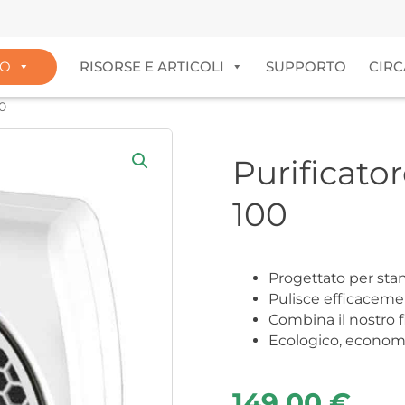
IO
RISORSE E ARTICOLI
SUPPORTO
CIRC
00
Purificator
100
Progettato per stan
Pulisce efficacemen
Combina il nostro fi
Ecologico, economic
149,00
€