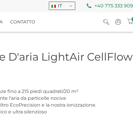
IT
+40 775 333 909
A
CONTATTO
e D'aria LightAir CellFlow
ze fino a 215 piedi quadrati/20 m²
te l'aria da particelle nocive
ltro EcoPrecision e la nostra ionizzazione.
o e ultra silenzioso