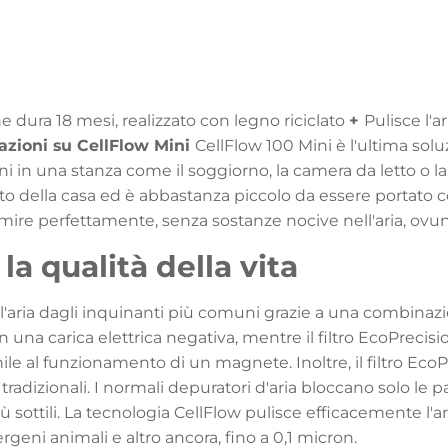
he dura 18 mesi, realizzato con legno riciclato
+
Pulisce l'a
azioni su CellFlow Mini
CellFlow 100 Mini è l'ultima solu
ni in una stanza come il soggiorno, la camera da letto o 
 della casa ed è abbastanza piccolo da essere portato con
rmire perfettamente, senza sostanze nocive nell'aria, ovun
a qualità della vita
l'aria dagli inquinanti più comuni grazie a una combinazion
 con una carica elettrica negativa, mentre il filtro EcoPrec
mile al funzionamento di un magnete. Inoltre, il filtro Ec
iltri tradizionali. I normali depuratori d'aria bloccano solo l
 più sottili. La tecnologia CellFlow pulisce efficacemente 
 allergeni animali e altro ancora, fino a 0,1 micron.