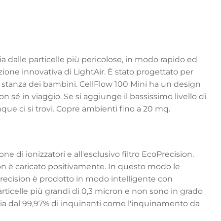
ria dalle particelle più pericolose, in modo rapido ed
zione innovativa di LightAir. È stato progettato per
la stanza dei bambini. CellFlow 100 Mini ha un design
 sé in viaggio. Se si aggiunge il bassissimo livello di
que ci si trovi. Copre ambienti fino a 20 mq.
e di ionizzatori e all'esclusivo filtro EcoPrecision.
ision è caricato positivamente. In questo modo le
oPrecision è prodotto in modo intelligente con
e particelle più grandi di 0,3 micron e non sono in grado
l'aria dal 99,97% di inquinanti come l'inquinamento da