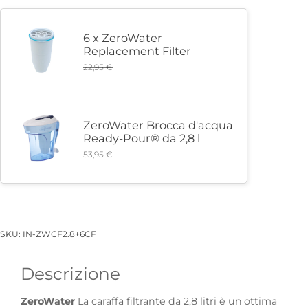
6 x ZeroWater
Replacement Filter
22,95
€
ZeroWater Brocca d'acqua
Ready-Pour® da 2,8 l
53,95
€
SKU:
IN-ZWCF2.8+6CF
Descrizione
ZeroWater
La caraffa filtrante da 2,8 litri è un'ottima