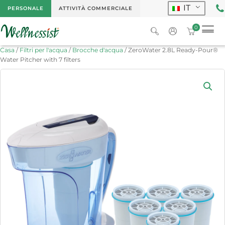
IT
PERSONALE
ATTIVITÀ COMMERCIALE
0
Casa
/
Filtri per l'acqua
/
Brocche d'acqua
/ ZeroWater 2.8L Ready-Pour®
Water Pitcher with 7 filters