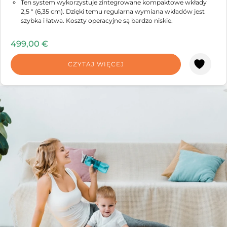
Ten system wykorzystuje zintegrowane kompaktowe wkłady
2,5 " (6,35 cm). Dzięki temu regularna wymiana wkładów jest
szybka i łatwa. Koszty operacyjne są bardzo niskie.
Wkład filtracji wstępnej z gąbki PP - usuwanie osadów -
zalecana wymiana po 6 miesiącach.
499,00
€
Wkład węglowy - usuwanie chemikaliów - zalecana wymiana co
6 miesięcy.
CZYTAJ WIĘCEJ
Membrana nanofiltracyjna (2 membrany o wydajności 250 GPD
każda - 960 l / dzień) - wymiana zalecana co 3 lata, w zależności
od jakości niefiltrowanej wody.