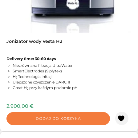
Jonizator wody Vesta H2
Delivery time: 30-60 days
Niezrównana filtracja UltraWater
SmartElectrodes (9 płytek)
H
Technologia infuzji
2
Ulepszone czyszczenie DARC II
Great H
przy każdym poziomie pH.
2
2.900,00
€
DODAJ DO KOSZYKA