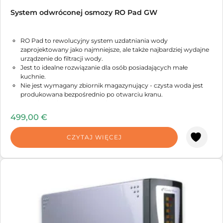
System odwróconej osmozy RO Pad GW
RO Pad to rewolucyjny system uzdatniania wody
zaprojektowany jako najmniejsze, ale także najbardziej wydajne
urządzenie do filtracji wody.
Jest to idealne rozwiązanie dla osób posiadających małe
kuchnie.
Nie jest wymagany zbiornik magazynujący - czysta woda jest
produkowana bezpośrednio po otwarciu kranu.
Wysokowydajna pompa nadciśnieniowa sprawia, że proces
filtracji w systemie jest niezwykle wydajny i bezpieczny.
499,00
€
Zaawansowane systemy elektroniczne kontrolują proces
uzdatniania wody, narzucają proces czyszczenia membrany i
CZYTAJ WIĘCEJ
wyświetlają na kolorowym ekranie parametry pracy.