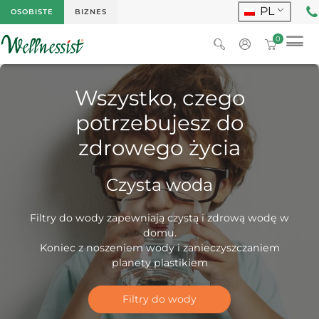
PL
OSOBISTE
BIZNES
0
Wszystko, czego
potrzebujesz do
zdrowego życia
Czysta woda
Filtry do wody zapewniają czystą i zdrową wodę w
domu.
Koniec z noszeniem wody i zanieczyszczaniem
planety plastikiem
Filtry do wody