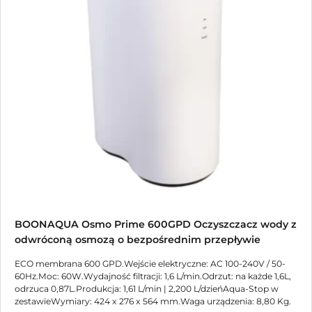
BOONAQUA Osmo Prime 600GPD Oczyszczacz wody z
odwróconą osmozą o bezpośrednim przepływie
ECO membrana 600 GPD.Wejście elektryczne: AC 100-240V / 50-
60Hz.Moc: 60W.Wydajność filtracji: 1,6 L/min.Odrzut: na każde 1,6L,
odrzuca 0,87L.Produkcja: 1,61 L/min | 2,200 L/dzieńAqua-Stop w
zestawieWymiary: 424 x 276 x 564 mm.Waga urządzenia: 8,80 Kg.