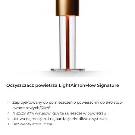
można
wybrać
na
stronie
produktu
Oczyszczacz powietrza LightAir IonFlow Signature
Zaprojektowany do pomieszczeń o powierzchni do 540 stóp
kwadratowych/60m²
Niszczy 97% wirusów, gdy te są jeszcze w powietrzu.
Usuwa najmniejsze i najbardziej szkodliwe cząsteczki
Bez wentylatora i filtra