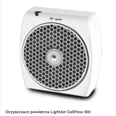
Ten
produkt
ma
wiele
wariantów.
Opcje
można
wybrać
na
stronie
produktu
Oczyszczacz powietrza LightAir CellFlow 100