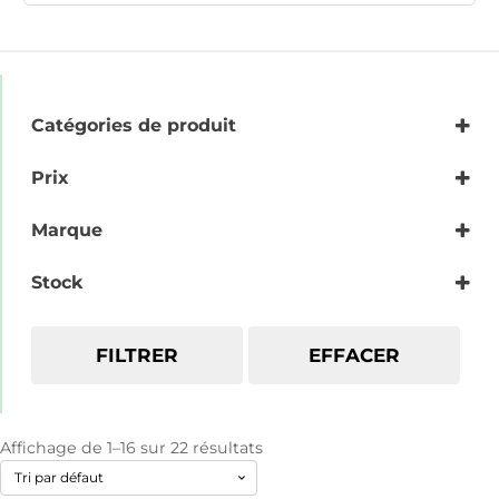
Catégories de produit
Filtres à eau de remplacement
Prix
Filtres pour les ioniseurs d'eau Jupiter
Cartouches de filtre à eau
Marque
Filtres pour les ionisateurs d'eau H2
GlobalWater
Stock
Alkaviva
FILTRER
EFFACER
Affichage de 1–16 sur 22 résultats