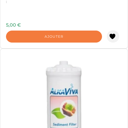
:
5,00
€
AJOUTER