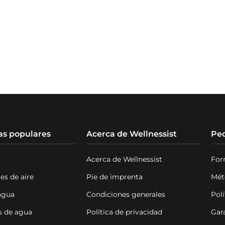
as populares
Acerca de Wellnessist
Ped
Acerca de Wellnessist
For
es de aire
Pie de imprenta
Mét
 agua
Condiciones generales
Polí
s de agua
Política de privacidad
Gar