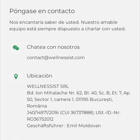
Póngase en contacto
Nos encantaría saber de usted. Nuestro amable
equipo está siempre dispuesto a charlar con usted.
Chatea con nosotros
contact@wellnessist.com
Ubicación
WELLNESSIST SRL
Bd. Ion Mihalache Nr. 62, Bl. 40, Sc. B, Et. 7, Ap.
50, Sector 1, camera 1, 011195 București,
România
J40/14971/2016 (CUI 36737888); USt.-ID.-Nr:
RO36752012
Geschäftsführer : Emil Moldovan