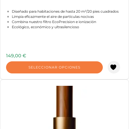
Diseñado para habitaciones de hasta 20 m²/20 pies cuadrados
Limpia eficazmente el aire de partículas nocivas
Combina nuestro filtro EcoPrecision e ionización
Ecológico, económico y ultrasilencioso
149,00
€
SELECCIONAR OPCIONES
Este
producto
tiene
múltiples
variantes.
Las