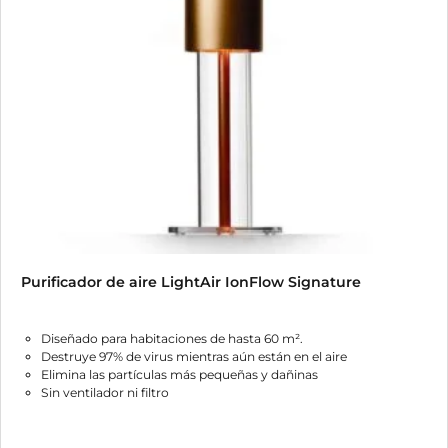
opciones
se
pueden
elegir
en
la
página
de
producto
Purificador de aire LightAir IonFlow Signature
Diseñado para habitaciones de hasta 60 m².
Destruye 97% de virus mientras aún están en el aire
Elimina las partículas más pequeñas y dañinas
Sin ventilador ni filtro