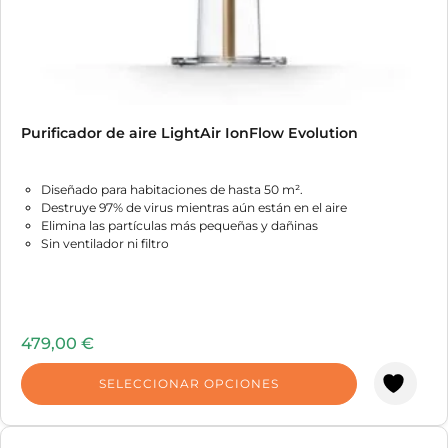
de
producto
Purificador de aire LightAir IonFlow Evolution
Diseñado para habitaciones de hasta 50 m².
Destruye 97% de virus mientras aún están en el aire
Elimina las partículas más pequeñas y dañinas
Sin ventilador ni filtro
479,00
€
SELECCIONAR OPCIONES