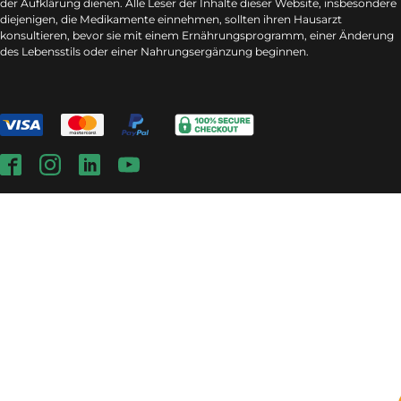
der Aufklärung dienen. Alle Leser der Inhalte dieser Website, insbesondere
diejenigen, die Medikamente einnehmen, sollten ihren Hausarzt
konsultieren, bevor sie mit einem Ernährungsprogramm, einer Änderung
des Lebensstils oder einer Nahrungsergänzung beginnen.