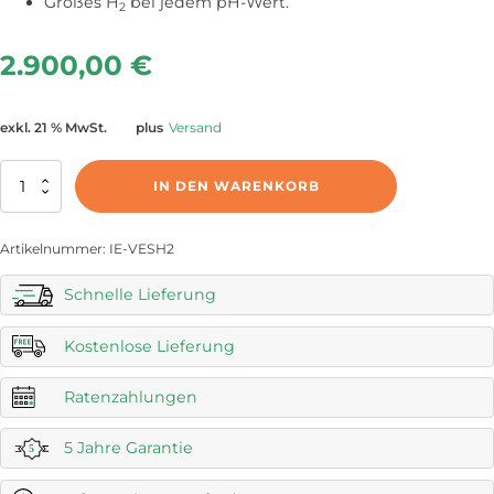
Großes H
bei jedem pH-Wert.
2
2.900,00
€
exkl. 21 % MwSt.
plus
Versand
Vesta
IN DEN WARENKORB
H2
Water
Ionizer
Artikelnummer:
IE-VESH2
Menge
Schnelle Lieferung
Kostenlose Lieferung
Ratenzahlungen
5 Jahre Garantie