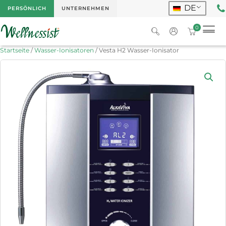
DE
PERSÖNLICH
UNTERNEHMEN
0
Startseite
/
Wasser-Ionisatoren
/ Vesta H2 Wasser-Ionisator