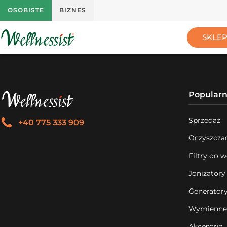
OSOBISTE
BIZNES
SKLE
Popularn
Sprzedaż
+40 775 333 909
Oczyszcza
Filtry do 
Jonizator
Generator
Wymienne 
Akcesoria