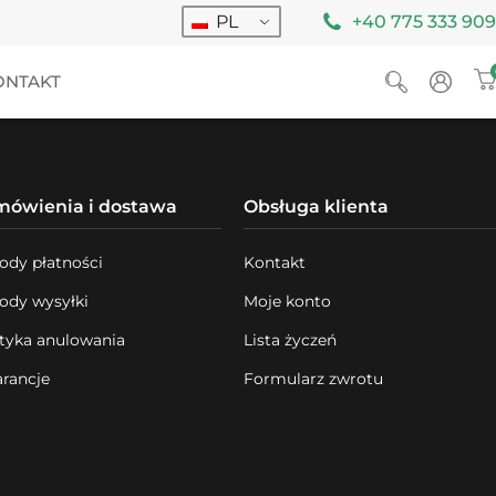
PL
+40 775 333 909
ONTAKT
mówienia i dostawa
Obsługa klienta
ody płatności
Kontakt
ody wysyłki
Moje konto
ityka anulowania
Lista życzeń
rancje
Formularz zwrotu