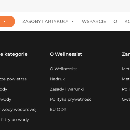
P
ZASOBY I ARTYKUŁY
WSPARCIE
O
K
e kategorie
O Wellnessist
Za
O Wellnessist
Met
cze powietrza
Nadruk
Met
wody
Zasady i warunki
Pol
y wody
Polityka prywatności
Gwa
y wody wodorowej
EU ODR
filtry do wody